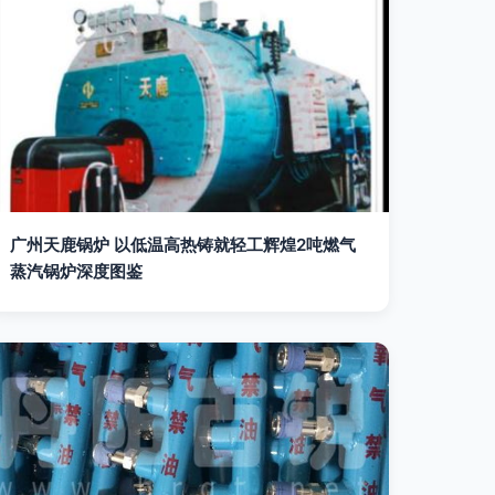
广州天鹿锅炉 以低温高热铸就轻工辉煌2吨燃气
蒸汽锅炉深度图鉴